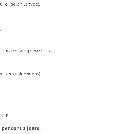
-ci (selon le type).
.
 fichier compressé (.zip).
dossiers volumineux).
 ZIP
le pendant
3 jours
.