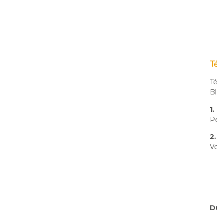
T
Té
Bl
1
Pe
2
Vo
D