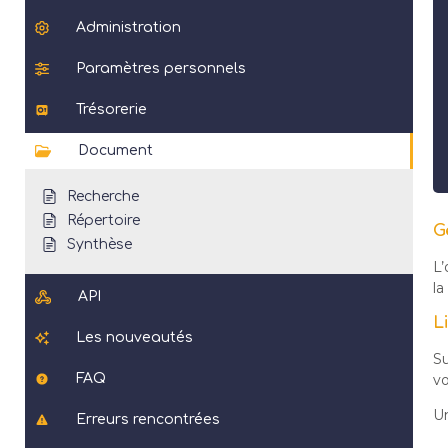
Administration
Paramètres personnels
Trésorerie
Document
Recherche
Répertoire
G
Synthèse
L
la
API
L
Les nouveautés
Su
vo
FAQ
Un
Erreurs rencontrées