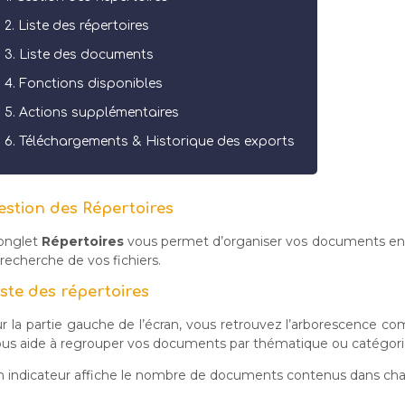
Liste des répertoires
Liste des documents
Fonctions disponibles
Actions supplémentaires
Téléchargements & Historique des exports
estion des Répertoires
’onglet
Répertoires
vous permet d’organiser vos documents en doss
 recherche de vos fichiers.
iste des répertoires
r la partie gauche de l’écran, vous retrouvez l’arborescence co
us aide à regrouper vos documents par thématique ou catégorie (e
 indicateur affiche le nombre de documents contenus dans chaq