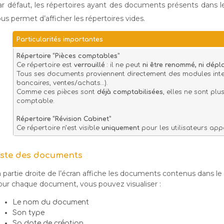
r défaut, les répertoires ayant des documents présents dans le
us permet d’afficher les répertoires vides.
Particularités importantes
Répertoire “Pièces comptables”
Ce répertoire est
verrouillé
: il ne peut
ni être renommé, ni dépl
Tous ses documents proviennent directement des modules interne
bancaires, ventes/achats…).
Comme ces pièces sont
déjà comptabilisées
, elles ne sont pl
comptable.
Répertoire “Révision Cabinet”
Ce répertoire n’est visible
uniquement
pour les utilisateurs ap
iste des documents
 partie droite de l’écran affiche les documents contenus dans le 
ur chaque document, vous pouvez visualiser :
Le nom du document
Son type
Sa date de création