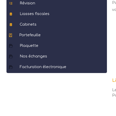
Pa
Révision
vo
Liasses fiscales
Cabinets
Portefeuille
Plaquette
Nos échanges
Facturation électronique
L
La
Po