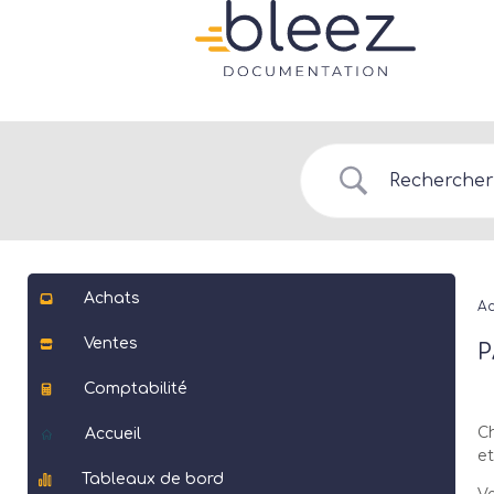
Achats
Ac
Ventes
P
Comptabilité
Ch
Accueil
et
Tableaux de bord